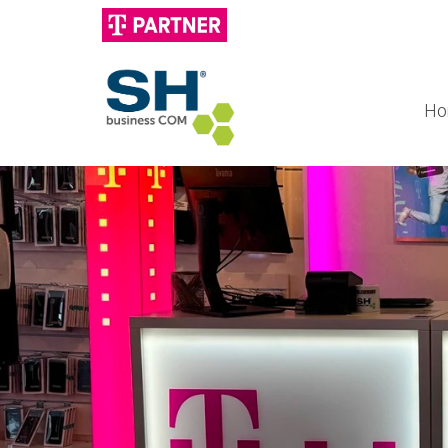
Ho
Telekom
Partner
SH
business
COM
GmbH