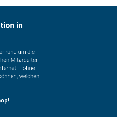
tion in
er rund um die
hen Mitarbeiter
nternet – ohne
 können, welchen
hop!