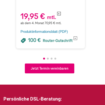
19,95
€
19
mtl.
ab dem
4
. Monat
70,95
€ mtl.
ab de
Produktinformationsblatt (PDF)
Produk
100
€
Router-Gutschrift
Jetzt Termin vereinbaren
Persönliche DSL-Beratung: