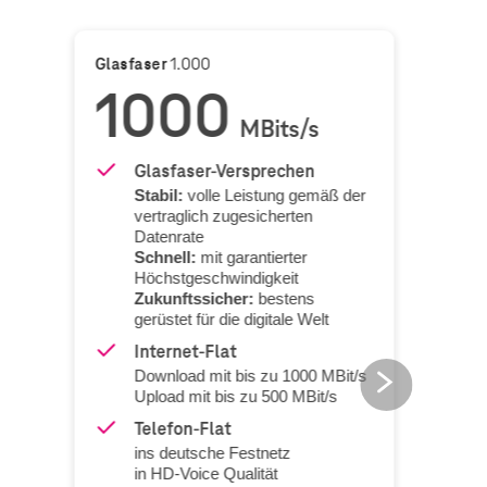
Glasfaser
1.000
Glasf
1000
6
MBits/s
Glasfaser-Versprechen
Stabil:
volle Leistung gemäß der
S
vertraglich zugesicherten
v
Datenrate
Schnell:
mit garantierter
Höchstgeschwindigkeit
Zukunftssicher:
bestens
gerüstet für die digitale Welt
g
Internet-Flat
Download mit bis zu
1000
MBit/s
next
Upload mit bis zu
500
MBit/s
button
Telefon-Flat
ins deutsche Festnetz
in HD-Voice Qualität
i