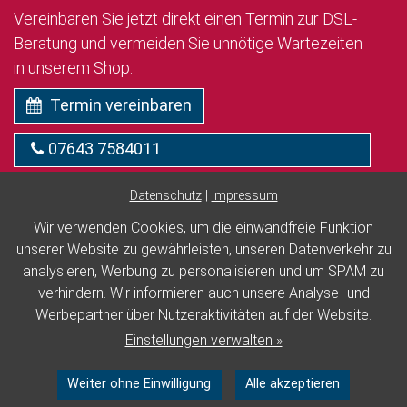
Vereinbaren Sie jetzt direkt einen Termin zur DSL-
Beratung und vermeiden Sie unnötige Wartezeiten
in unserem Shop.
Termin vereinbaren
07643 7584011
Datenschutz
|
Impressum
Wir verwenden Cookies, um die einwandfreie Funktion
Facebook
Instagram
unserer Website zu gewährleisten, unseren Datenverkehr zu
analysieren, Werbung zu personalisieren und um SPAM zu
Impressum
Datenschutz
Versandrichtlinien
verhindern. Wir informieren auch unsere Analyse- und
Hinweisgeber-Portal
Werbepartner über Nutzeraktivitäten auf der Website.
Barrierefreiheit
Einstellungen verwalten »
Cookie Einstellungen
Weiter ohne Einwilligung
Alle akzeptieren
Barrierefreie Website