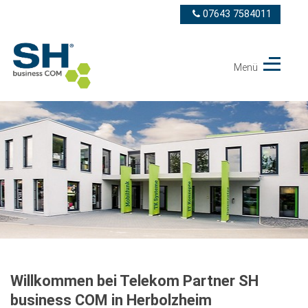
07643 7584011
Menü
Telekom
Partner
SH
business
COM
GmbH
Willkommen bei Telekom Partner SH
business COM in Herbolzheim